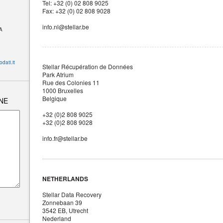
Tel: +32 (0) 02 808 9025
Fax: +32 (0) 02 808 9028
info.nl@stellar.be
 A
dati.it
Stellar Récupération de Données
Park Atrium
Rue des Colonies 11
1000 Bruxelles
Belgique
NE
+32 (0)2 808 9025
+32 (0)2 808 9028
info.fr@stellar.be
NETHERLANDS
Stellar Data Recovery
Zonnebaan 39
3542 EB, Utrecht
Nederland