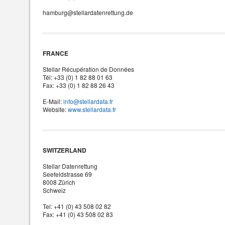
hamburg@stellardatenrettung.de
FRANCE
Stellar Récupération de Données
Tél: +33 (0) 1 82 88 01 63
Fax: +33 (0) 1 82 88 26 43
E-Mail:
info@stellardata.fr
Website:
www.stellardata.fr
SWITZERLAND
Stellar Datenrettung
Seefeldstrasse 69
8008 Zürich
Schweiz
Tel: +41 (0) 43 508 02 82
Fax: +41 (0) 43 508 02 83