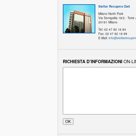
Stellar Recupero Dati
Milano North Park
Via Senigallia 18/2 - Torre
20161
Milano
Tel:
02 47 92 16 84
Fax:
02 47 92 16 99
E-Mail:
info@stellarrecupero
RICHIESTA D’INFORMAZIONI
ON-LI
OK