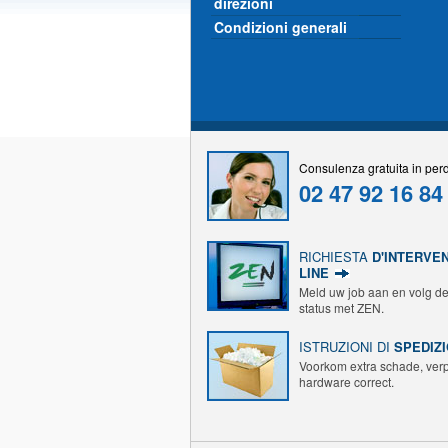
direzioni
Condizioni generali
Consulenza gratuita in perdi
02 47 92 16 84
RICHIESTA
D'INTERVE
LINE
Meld uw job aan en volg de
status met ZEN.
ISTRUZIONI DI
SPEDIZ
Voorkom extra schade, ver
hardware correct.