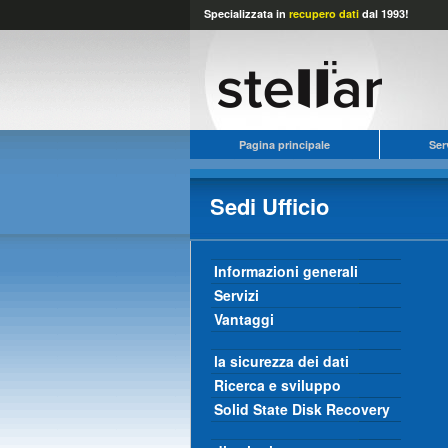
Specializzata in
recupero dati
dal 1993!
Pagina principale
Ser
Sedi Ufficio
Informazioni generali
Servizi
Vantaggi
la sicurezza dei dati
Ricerca e sviluppo
Solid State Disk Recovery