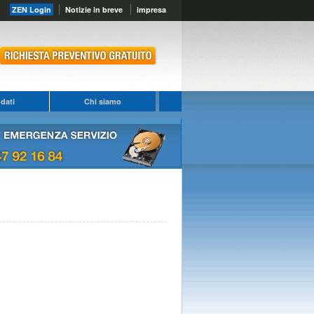
ZEN Login
Notizie in breve
impresa
dati
Chi siamo