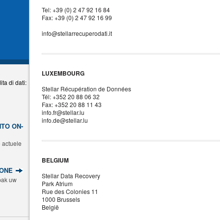
Tel: +39 (0) 2 47 92 16 84
Fax: +39 (0) 2 47 92 16 99
info@stellarrecuperodati.it
LUXEMBOURG
ta di dati:
Stellar Récupération de Données
Tél: +352 20 88 06 32
Fax: +352 20 88 11 43
info.fr@stellar.lu
info.de@stellar.lu
NTO ON-
 actuele
BELGIUM
IONE
Stellar Data Recovery
pak uw
Park Atrium
Rue des Colonies 11
1000 Brussels
België