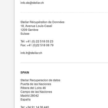
info.de@stellar.ch
Stellar Récupération de Données
18, Avenue Louis-Casaï
1209 Genève
Suisse
Tél: +41 (0) 22 518 03 23
Fax: +41 (0)22 518 08 79
info.fr@stellar.ch
SPAIN
Stellar Recuperacion de datos
Puerta de las Naciones
Ribera del Loira 46
Campo de las Naciones
Madrid 28042
España
Tel: +34 91 14 36 440